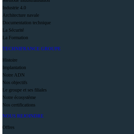
Méthode industrialisation
Industrie 4.0
Architecture navale
Documentation technique
La Sécurité
La Formation
TECHNIFRANCE GROUPE
Histoire
Implantation
Notre ADN
Nos objectifs
Le groupe et ses filiales
Notre écosystème
Nos certifications
NOUS REJOINDRE
Offres