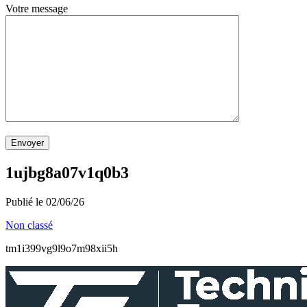
Votre message
Envoyer
1ujbg8a07v1q0b3
Publié le 02/06/26
Non classé
tm1i399vg9l9o7m98xii5h