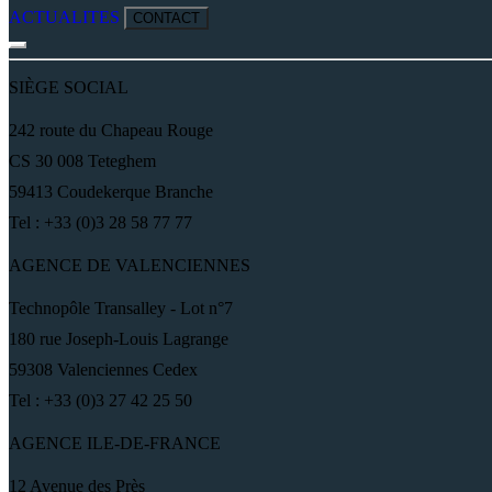
ACTUALITES
CONTACT
SIÈGE SOCIAL
242 route du Chapeau Rouge
CS 30 008 Teteghem
59413 Coudekerque Branche
Tel : +33 (0)3 28 58 77 77
AGENCE DE VALENCIENNES
Technopôle Transalley - Lot n°7
180 rue Joseph-Louis Lagrange
59308 Valenciennes Cedex
Tel : +33 (0)3 27 42 25 50
AGENCE ILE-DE-FRANCE
12 Avenue des Près