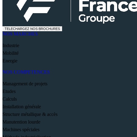
TELECHARGEZ NOS BROCHURES
NOS MARCHES
Industrie
Mobilité
Energie
NOS COMPETENCES
Management de projets
Etudes
Calculs
Installation générale
Structure métallique & accès
Manutention lourde
Machines spéciales