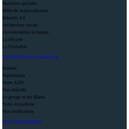
Machines spéciales
Méthode industrialisation
Industrie 4.0
Architecture navale
Documentation technique
La Sécurité
La Formation
TECHNIFRANCE GROUPE
Histoire
Implantation
Notre ADN
Nos objectifs
Le groupe et ses filiales
Notre écosystème
Nos certifications
NOUS REJOINDRE