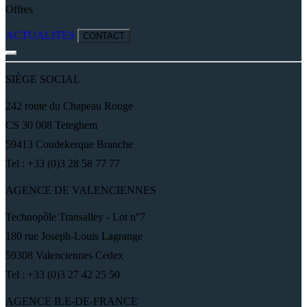
Offres
ACTUALITES
CONTACT
SIÈGE SOCIAL
242 route du Chapeau Rouge
CS 30 008 Teteghem
59413 Coudekerque Branche
Tel : +33 (0)3 28 58 77 77
AGENCE DE VALENCIENNES
Technopôle Transalley - Lot n°7
180 rue Joseph-Louis Lagrange
59308 Valenciennes Cedex
Tel : +33 (0)3 27 42 25 50
AGENCE ILE-DE-FRANCE