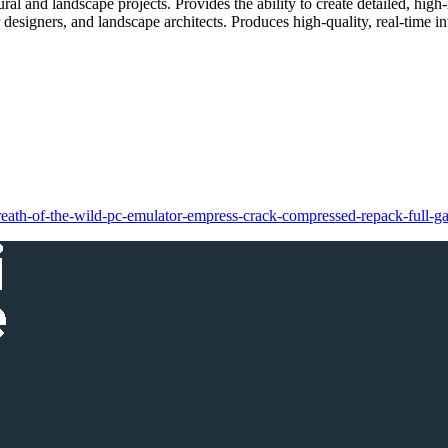
ural and landscape projects. Provides the ability to create detailed, hig
designers, and landscape architects. Produces high-quality, real-time int
breath-of-the-wild-pc-emulator-empress-crack-compressed-repack-full-