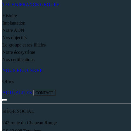
TECHNIFRANCE GROUPE
Histoire
Implantation
Notre ADN
Nos objectifs
Le groupe et ses filiales
Notre écosystème
Nos certifications
NOUS REJOINDRE
Offres
ACTUALITES
CONTACT
SIÈGE SOCIAL
242 route du Chapeau Rouge
CS 30 008 Teteghem