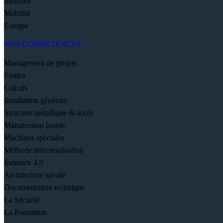
Industrie
Mobilité
Energie
NOS COMPETENCES
Management de projets
Etudes
Calculs
Installation générale
Structure métallique & accès
Manutention lourde
Machines spéciales
Méthode industrialisation
Industrie 4.0
Architecture navale
Documentation technique
La Sécurité
La Formation