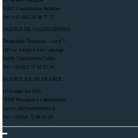
59413 Coudekerque Branche
Tel : +33 (0)3 28 58 77 77
AGENCE DE VALENCIENNES
Technopôle Transalley - Lot n°7
180 rue Joseph-Louis Lagrange
59308 Valenciennes Cedex
Tel : +33 (0)3 27 42 25 50
AGENCE ILE-DE-FRANCE
12 Avenue des Près
78180 Montigny-Le-Bretonneux
agence-idf@technifrance.fr
Tel : +33(0)6 72 08 09 20