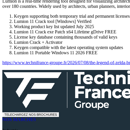
Lumion is a real-time rendering tool designed for visualizing architect
over 180 countries. Widely used by architects, urban planners, interior 
Keygen supporting both temporary trial and permanent licenses
Lumion 11 Crack tool [Windows] Verified
Working product key list updated July 2025
Lumion 11 Crack exe Patch x64 Lifetime gDrive FREE
License key database containing thousands of valid keys
Lumion Crack + Activator
Keygen compatible with the latest operating system updates
Lumion 11 Portable Windows 11 2026 FREE
https://www.technifrance-groupe.fr/2026/07/08/the-legend-of-zelda-
TELECHARGEZ NOS BROCHURES
NOS MARCHES