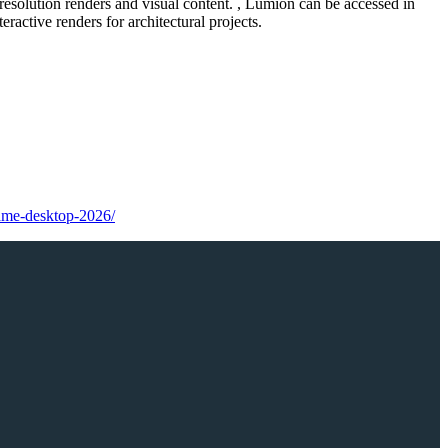
h-resolution renders and visual content. , Lumion can be accessed in
eractive renders for architectural projects.
game-desktop-2026/