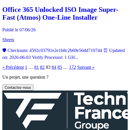
Office 365 Unlocked ISO Image Super-
Fast (Atmos) One-Line Installer
Publié le 07/06/26
Sheets
🛡️ Checksum: 4592c03791e2e1b8c2b69e56dd710744 ⏰ Updated
on: 2026-06-03 Verify Processor: 1 GH...
« Précédent
1
…
81
82
83
84
85
…
172
Suivant »
Un projet, une question ?
Contactez-nous