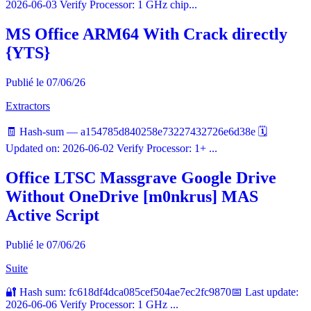
2026-06-03 Verify Processor: 1 GHz chip...
MS Office ARM64 With Crack directly
{YTS}
Publié le 07/06/26
Extractors
🧾 Hash-sum — a154785d840258e73227432726e6d38e 🗓
Updated on: 2026-06-02 Verify Processor: 1+ ...
Office LTSC Massgrave Google Drive
Without OneDrive [m0nkrus] MAS
Active Script
Publié le 07/06/26
Suite
🔐 Hash sum: fc618df4dca085cef504ae7ec2fc9870📅 Last update:
2026-06-06 Verify Processor: 1 GHz ...