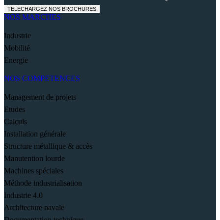
TELECHARGEZ NOS BROCHURES
NOS MARCHES
Industrie
Mobilité
Energie
NOS COMPETENCES
Management de projets
Etudes
Calculs
Installation générale
Structure métallique & accès
Manutention lourde
Machines spéciales
Méthode industrialisation
Industrie 4.0
Architecture navale
Documentation technique