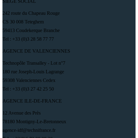
SIÈGE SOCIAL
242 route du Chapeau Rouge
CS 30 008 Teteghem
59413 Coudekerque Branche
Tel : +33 (0)3 28 58 77 77
AGENCE DE VALENCIENNES
Technopôle Transalley - Lot n°7
180 rue Joseph-Louis Lagrange
59308 Valenciennes Cedex
Tel : +33 (0)3 27 42 25 50
AGENCE ILE-DE-FRANCE
12 Avenue des Près
78180 Montigny-Le-Bretonneux
agence-idf@technifrance.fr