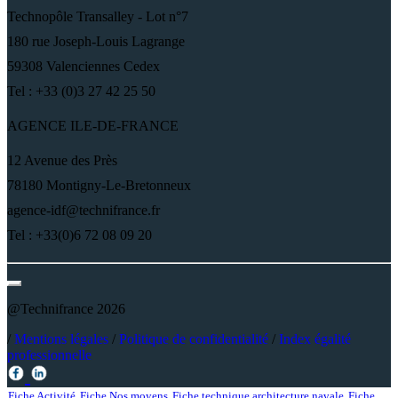
Technopôle Transalley - Lot n°7
180 rue Joseph-Louis Lagrange
59308 Valenciennes Cedex
Tel : +33 (0)3 27 42 25 50
AGENCE ILE-DE-FRANCE
12 Avenue des Près
78180 Montigny-Le-Bretonneux
agence-idf@technifrance.fr
Tel : +33(0)6 72 08 09 20
@Technifrance 2026
/
Mentions légales
/
Politique de confidentialité
/
Index égalité
professionnelle
Fiche Activité
Fiche Nos moyens
Fiche technique architecture navale
Fiche