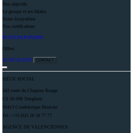
Nos objectifs
Le groupe et ses filiales
Notre écosystème
Nos certifications
NOUS REJOINDRE
Offres
ACTUALITES
CONTACT
SIÈGE SOCIAL
242 route du Chapeau Rouge
CS 30 008 Teteghem
59413 Coudekerque Branche
Tel : +33 (0)3 28 58 77 77
AGENCE DE VALENCIENNES