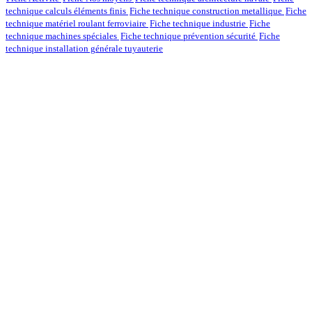
technique calculs éléments finis
Fiche technique construction metallique
Fiche
technique matériel roulant ferroviaire
Fiche technique industrie
Fiche
technique machines spéciales
Fiche technique prévention sécurité
Fiche
technique installation générale tuyauterie