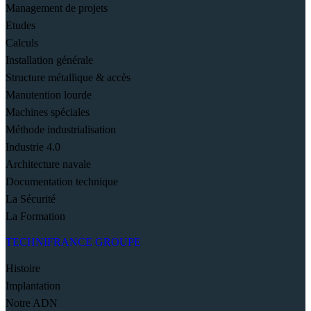
Management de projets
Etudes
Calculs
Installation générale
Structure métallique & accès
Manutention lourde
Machines spéciales
Méthode industrialisation
Industrie 4.0
Architecture navale
Documentation technique
La Sécurité
La Formation
TECHNIFRANCE GROUPE
Histoire
Implantation
Notre ADN